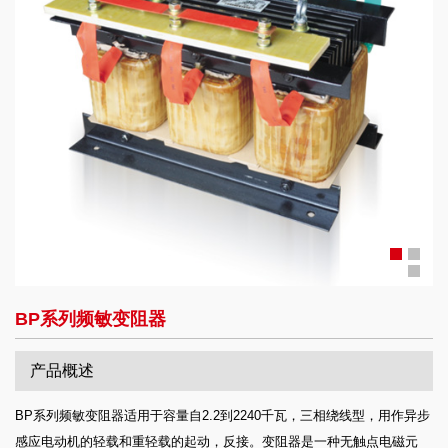
BP系列频敏变阻器
产品概述
BP系列频敏变阻器适用于容量自2.2到2240千瓦，三相绕线型，用作异步
感应电动机的轻载和重轻载的起动，反接。变阻器是一种无触点电磁元