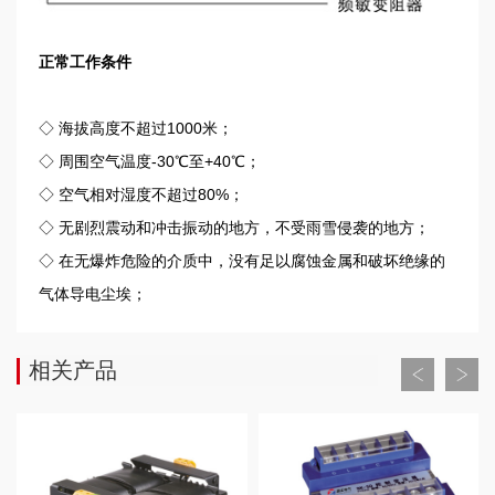
正常工作条件
◇ 海拔高度不超过1000米；
◇ 周围空气温度-30℃至+40℃；
◇ 空气相对湿度不超过80%；
◇ 无剧烈震动和冲击振动的地方，不受雨雪侵袭的地方；
◇ 在无爆炸危险的介质中，没有足以腐蚀金属和破坏绝缘的
气体导电尘埃；
相关产品